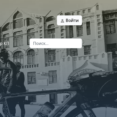
Войти
р КП