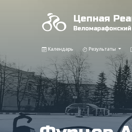
Цепная Ре
Веломарафонский
Календарь
Результаты