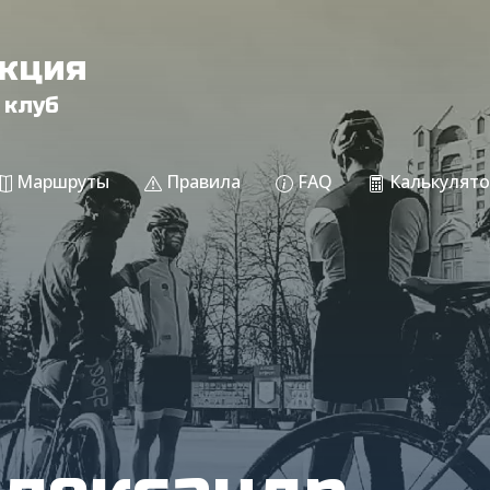
акция
 клуб
Маршруты
Правила
FAQ
Калькулято