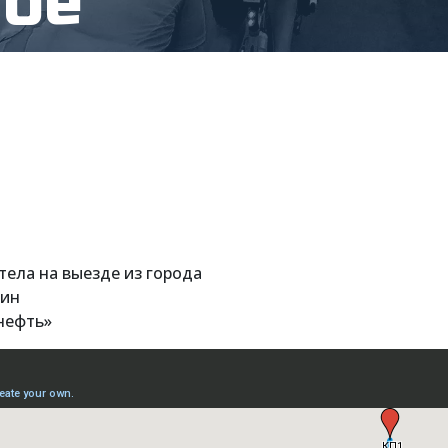
ное
стела на выезде из города
зин
нефть»