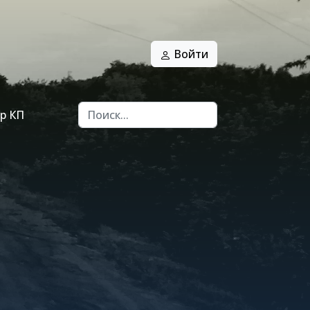
Войти
р КП