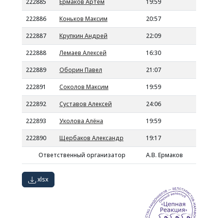
222885
Ермаков Артем
19:59
222886
Коньков Максим
20:57
222887
Крупкин Андрей
22:09
222888
Лемаев Алексей
16:30
222889
Оборин Павел
21:07
222891
Соколов Максим
19:59
222892
Суставов Алексей
24:06
222893
Уколова Алёна
19:59
222890
Щербаков Александр
19:17
Ответственный организатор
А.В. Ермаков
xlsx