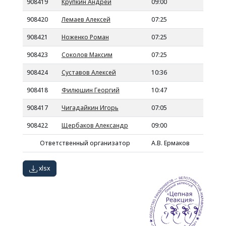
908419
Крупкин Андрей
09:00
908420
Лемаев Алексей
07:25
908421
Ноженко Роман
07:25
908423
Соколов Максим
07:25
908424
Суставов Алексей
10:36
908418
Филюшин Георгий
10:47
908417
Чигадайкин Игорь
07:05
908422
Щербаков Александр
09:00
Ответственный организатор
А.В. Ермаков
xlsx