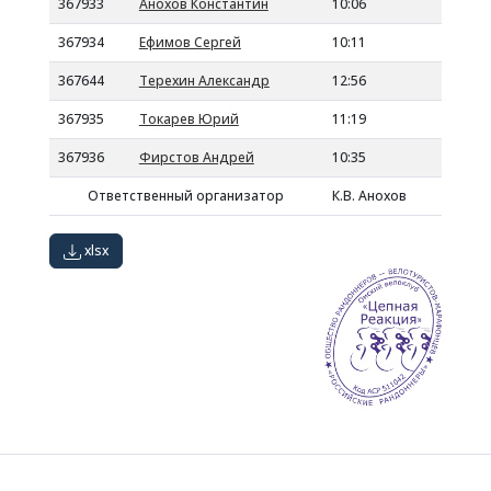
367933
Анохов Константин
10:06
367934
Ефимов Сергей
10:11
367644
Терехин Александр
12:56
367935
Токарев Юрий
11:19
367936
Фирстов Андрей
10:35
Ответственный организатор
К.В. Анохов
xlsx