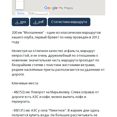
gpx
pdf
Статистика маршрута
200 км "Москаленки" - один из классических маршрутов
нашего клуба, первый бревет по нему проведён в 2012
году.
Несмотря на отличное качество асфальта, маршрут
непростой, и не очень дружелюбный по отношению к
новичкам: значительная часть маршрута проходит по
бескрайним степям с поистине жестокими ветрами,
редкие населённые пункты располагаются на удалении от
дороги.
Ключевые места:
- 48(152) км: Поворот на Марьяновку. Слева (справа) от
дороги есть АЗС и кафе, можно выпить кофе и
перекусить.
- 69(131) км: АЗС у села "Пикетное". В жаркие дни здесь
получится купить воды. На большее рассчитывать не