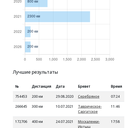
Лучшие результаты
№
Дистанция
Дата
Бревет
Время
754453
200 км
29.08.2020
Серебряное
07:24
266645
300 км
10.07.2021
Таврическое-
11:46
Саргатское
172706
400 км
24.07.2021
Москаленки-
17:58
Иртыш