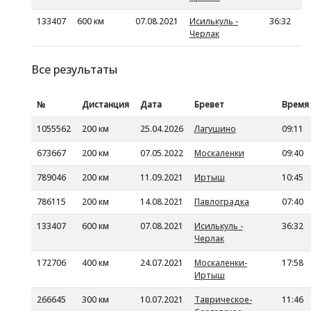
133407
600 км
07.08.2021
Исилькуль -
36:32
Черлак
Все результаты
№
Дистанция
Дата
Бревет
Время
1055562
200 км
25.04.2026
Лагушино
09:11
673667
200 км
07.05.2022
Москаленки
09:40
789046
200 км
11.09.2021
Иртыш
10:45
786115
200 км
14.08.2021
Павлоградка
07:40
133407
600 км
07.08.2021
Исилькуль -
36:32
Черлак
172706
400 км
24.07.2021
Москаленки-
17:58
Иртыш
266645
300 км
10.07.2021
Таврическое-
11:46