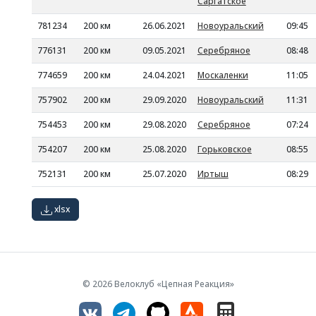
Саргатское
781234
200 км
26.06.2021
Новоуральский
09:45
776131
200 км
09.05.2021
Серебряное
08:48
774659
200 км
24.04.2021
Москаленки
11:05
757902
200 км
29.09.2020
Новоуральский
11:31
754453
200 км
29.08.2020
Серебряное
07:24
754207
200 км
25.08.2020
Горьковское
08:55
752131
200 км
25.07.2020
Иртыш
08:29
xlsx
© 2026 Велоклуб «Цепная Реакция»