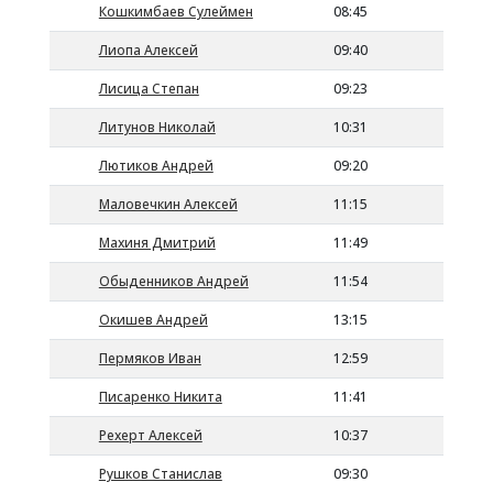
Кошкимбаев Сулеймен
08:45
Лиопа Алексей
09:40
Лисица Степан
09:23
Литунов Николай
10:31
Лютиков Андрей
09:20
Маловечкин Алексей
11:15
Махиня Дмитрий
11:49
Обыденников Андрей
11:54
Окишев Андрей
13:15
Пермяков Иван
12:59
Писаренко Никита
11:41
Рехерт Алексей
10:37
Рушков Станислав
09:30