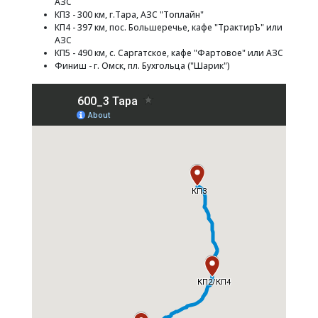
АЗС
КП3 - 300 км, г.Тара, АЗС "Топлайн"
КП4 - 397 км, пос. Большеречье, кафе "ТрактирЪ" или
АЗС
КП5 - 490 км, с. Саргатское, кафе "Фартовое" или АЗС
Финиш - г. Омск, пл. Бухгольца ("Шарик")