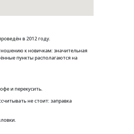
роведён в 2012 году.
отношению к новичкам: значительная
лённые пункты располагаются на
кофе и перекусить.
ассчитывать не стоит: заправка
шловки.