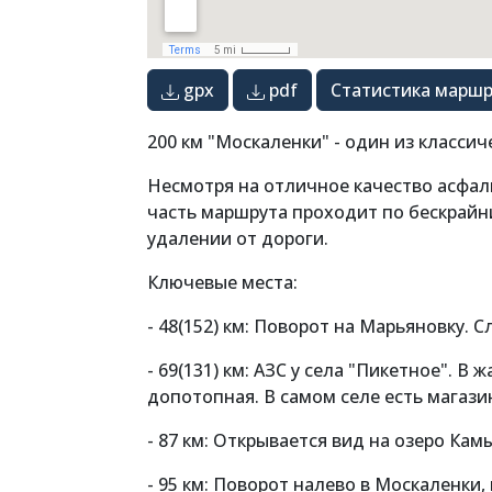
gpx
pdf
Статистика маршр
200 км "Москаленки" - один из классич
Несмотря на отличное качество асфал
часть маршрута проходит по бескрайн
удалении от дороги.
Ключевые места:
- 48(152) км: Поворот на Марьяновку. С
- 69(131) км: АЗС у села "Пикетное". 
допотопная. В самом селе есть магазин
- 87 км: Открывается вид на озеро К
- 95 км: Поворот налево в Москаленки,