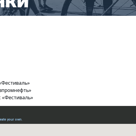
нки
 «Фестиваль»
азпромнефть»
с «Фестиваль»