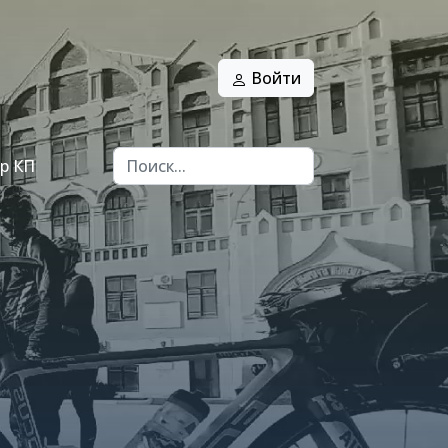
Войти
р КП