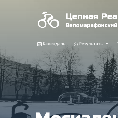
Цепная Ре
Веломарафонский
Календарь
Результаты