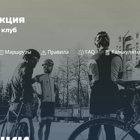
акция
 клуб
Маршруты
Правила
FAQ
Калькулято