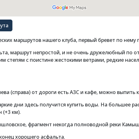
ута
еских маршрутов нашего клуба, первый бревет по нему п
ьта, маршрут непростой, и не очень дружелюбный по 
им степям с поистине жестокими ветрами, редкие насе
лева (справа) от дороги есть АЗС и кафе, можно выпить 
В жаркие дни здесь получится купить воды. На большее р
 (+3 км).
амышловское, фрагмент некогда полноводной реки Камы
 конец хорошего асфальта.