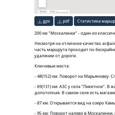
gpx
pdf
Статистика маршр
200 км "Москаленки" - один из классич
Несмотря на отличное качество асфал
часть маршрута проходит по бескрайн
удалении от дороги.
Ключевые места:
- 48(152) км: Поворот на Марьяновку. С
- 69(131) км: АЗС у села "Пикетное". 
допотопная. В самом селе есть магазин
- 87 км: Открывается вид на озеро К
- 95 км: Поворот налево в Москаленки,