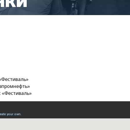
нки
 «Фестиваль»
азпромнефть»
с «Фестиваль»