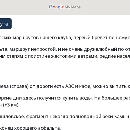
ута
еских маршрутов нашего клуба, первый бревет по нему п
ьта, маршрут непростой, и не очень дружелюбный по 
им степям с поистине жестокими ветрами, редкие насе
лева (справа) от дороги есть АЗС и кафе, можно выпить 
В жаркие дни здесь получится купить воды. На большее р
 (+3 км).
амышловское, фрагмент некогда полноводной реки Камы
 конец хорошего асфальта.