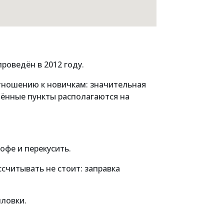
роведён в 2012 году.
отношению к новичкам: значительная
лённые пункты располагаются на
кофе и перекусить.
ассчитывать не стоит: заправка
шловки.