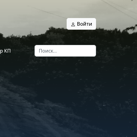
Войти
р КП